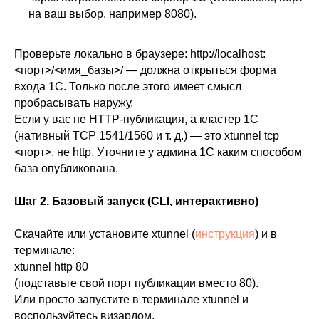
на ваш выбор, например 8080).
Проверьте локально в браузере: http://localhost:
<порт>/<имя_базы>/ — должна открыться форма
входа 1С. Только после этого имеет смысл
пробрасывать наружу.
Если у вас не HTTP-публикация, а кластер 1С
(нативный TCP 1541/1560 и т. д.) — это xtunnel tcp
<порт>, не http. Уточните у админа 1С каким способом
база опубликована.
Шаг 2. Базовый запуск (CLI, интерактивно)
Скачайте или установите xtunnel (
инструкция
) и в
терминале:
xtunnel http 80
(подставьте свой порт публикации вместо 80).
Или просто запустите в терминале xtunnel и
воспользуйтесь визардом.