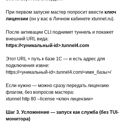
При первом запуске мастер попросит ввести
ключ
лицензии
(он у вас в Личном кабинете xtunnel.ru).
После активации CLI поднимет туннель и покажет
внешний URL вида:
https://<уникальный-id>.tunnel4.com
Этот URL + путь к базе 1С — и есть адрес для
подключения извне:
https://<уникальный-id>.tunnel4.com/<имя_базы>/
Если нужно — можно сразу передать лицензию
флагом, без вопросов мастера:
xtunnel http 80 --license <ключ лицензии>
Шаг 3. Усложнение — запуск как служба (без TUI-
монитора)