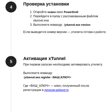
Проверка установки
Откройте
новое
окно
PowerShell
Перейдите в папку с распакованным файлом
xtunnel.exe
Выполните команду:
.\xtunnel.exe version
Если выводится номер версии — утилита готова к работе.
Активация xTunnel
При первом запуске необходимо активировать утилиту.
Выполните команду:
.\xtunnel.exe register <ВАШ_КЛЮЧ>
Где <ВАШ_КЛЮЧ> — ключ, полученный после
регистрации в
личном кабинете