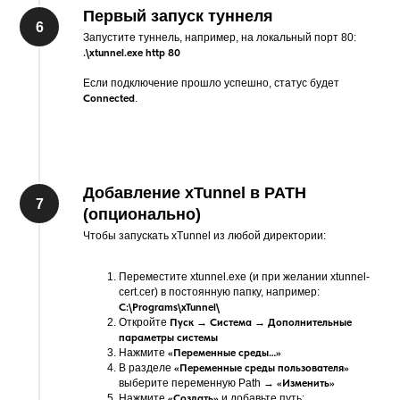
Первый запуск туннеля
Запустите туннель, например, на локальный порт 80:
.\xtunnel.exe http 80
Если подключение прошло успешно, статус будет
Connected
.
Добавление xTunnel в PATH
(опционально)
Чтобы запускать xTunnel из любой директории:
Переместите xtunnel.exe (и при желании xtunnel-
cert.cer) в постоянную папку, например:
C:\Programs\xTunnel\
Откройте
Пуск → Система → Дополнительные
параметры системы
Нажмите
«Переменные среды…»
В разделе
«Переменные среды пользователя»
выберите переменную Path →
«Изменить»
Нажмите
«Создать»
и добавьте путь: